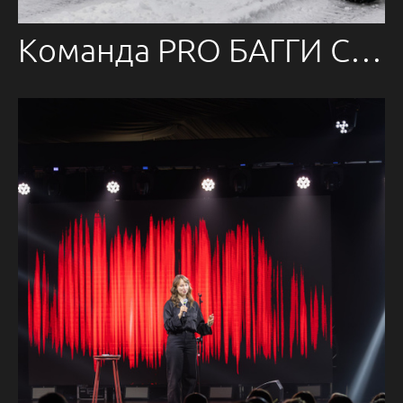
Команда PRO БАГГИ СеверныйЛес'25